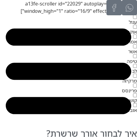
[a13fe-scroller id="22029" autoplay="0" texts="0"
window_high="1" ratio="16/9" effect="scale-down"]
עגול
אוקטגון
אמרלד
אשר
טיפה
לב
מרקיזה
פרינסס
קושאן
אובל
איך לבחור אורך שרשרת?