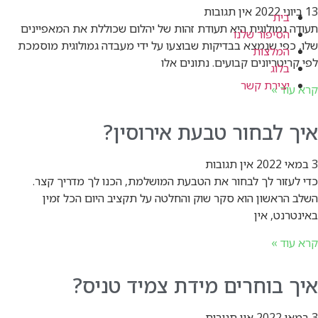
13 ביוני 2022
אין תגובות
בית
תעודה גמולוגית היא תעודת זהות של יהלום שכוללת את המאפיינים
הסיפור שלנו
שלו, כפי שנמצא בבדיקות שבוצעו על ידי מעבדה גמולוגית מוסמכת
המלצות
לפי קריטריונים קבועים. נתונים אלו
בלוג
יצירת קשר
קרא עוד »
איך לבחור טבעת אירוסין?
3 במאי 2022
אין תגובות
כדי לעזור לך לבחור את הטבעת המושלמת, הכנו לך מדריך קצר.
השלב הראשון הוא סקר שוק והחלטה על תקציב היום הכל זמין
באינטרנט, אין
קרא עוד »
איך בוחרים מידת צמיד טניס?
3 במאי 2022
אין תגובות