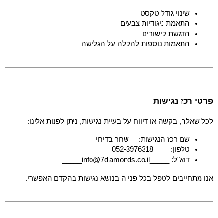
שינוי גודל טקסט
התאמת ניגודיות צבעים
הדגשת קישורים
התאמות נוספות להקלה על הגלישה
פרטי רכז נגישות
לכל שאלה, בקשה או דיווח על בעיית נגישות, ניתן לפנות אלינו:
שם רכז הנגישות: __שחר בדיחי________
טלפון: ____052-3976318______
דוא"ל: _____info@7diamonds.co.il_____
אנו מתחייבים לטפל בכל פנייה בנושא נגישות בהקדם האפשרי.