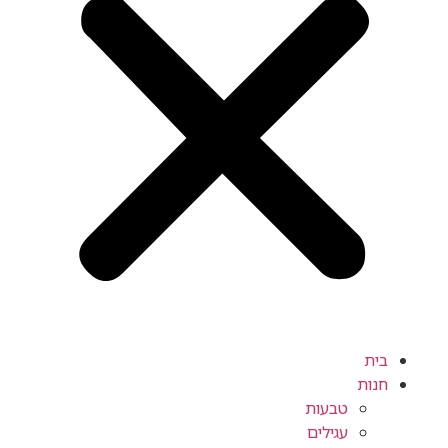
ית
ות
טבעות
עגילים