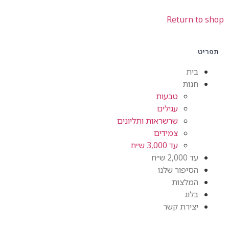
Return
ית
ות
טבעות
עגילים
שרשראות ותליונים
צמידים
עד 3,000 ש״ח
2,0 ש״ח
יפור שלנו
מלצות
וג
ירת קשר