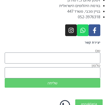
 רמת גן
יהלומים הישראלית
י, משרד 447
052-3
שר
שליחה
aspak