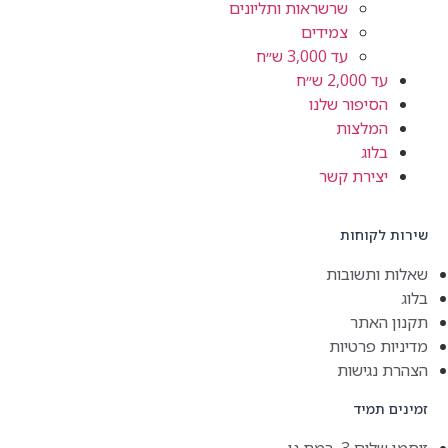
שרשראות ותליונים
צמידים
עד 3,000 ש״ח
2,0 ש״ח
יפור שלנו
מלצות
וג
ירת קשר
קוחות
תשובות
אתר
 פרטיות
גישות
מיד