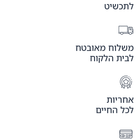
יט
ח מאובטח
 הלקוח
ות
החיים