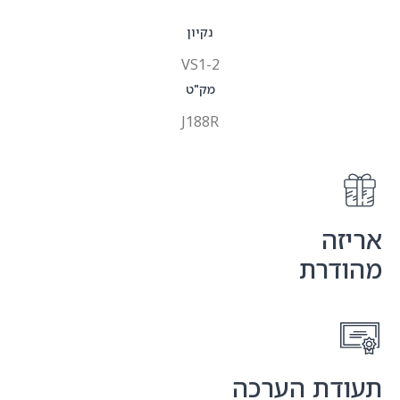
נקיון
VS1-2
מק"ט
J188R
ה
רת
ת הערכה