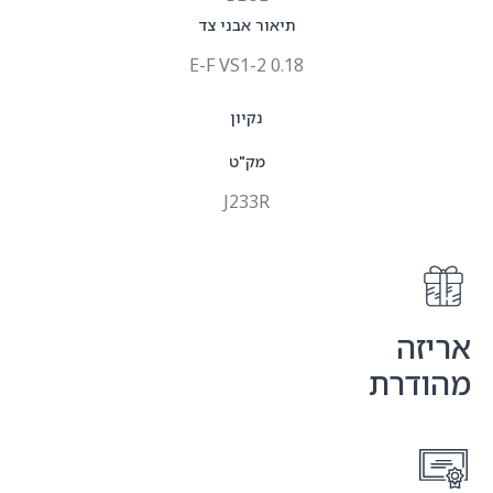
תיאור אבני צד
E-F VS1-2 0.18
נקיון
מק"ט
J233R
אריזה
מהודרת