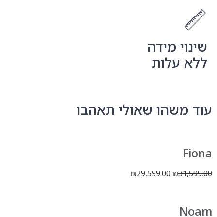
י מידה
עלות
שהו שאולי תאהבו
29,599.00
3
₪
₪