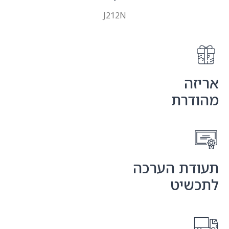
J212N
ה
רת
ת הערכה
יט