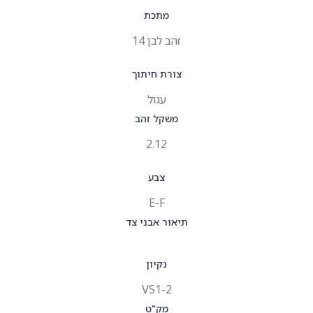
מתכת
זהב לבן 14
צורת חיתוך
עגול
משקל זהב
2.12
צבע
E-F
תיאור אבני צד
נקיון
VS1-2
מק"ט