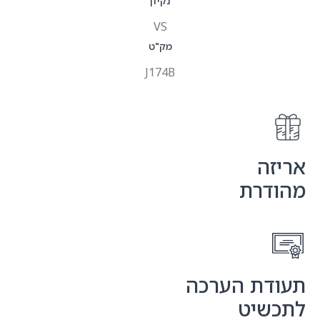
נקיון
VS
מק"ט
J174B
אריזה
מהודרת
תעודת הערכה
לתכשיט