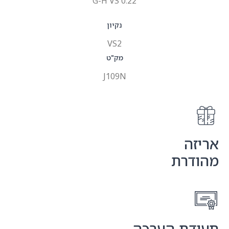
0.22 G-H VS
נקיון
VS2
מק"ט
J109N
אריזה
מהודרת
תעודת הערכה