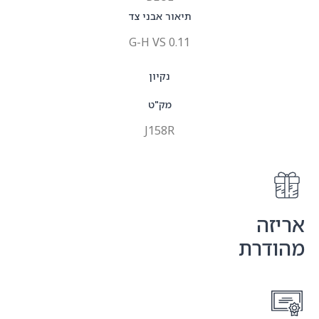
תיאור אבני צד
0.11 G-H VS
נקיון
מק"ט
J158R
אריזה
מהודרת