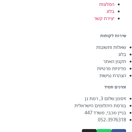
מלצות
וג
ירת קשר
קוחות
תשובות
אתר
 פרטיות
גישות
מיד
 רמת גן
יהלומים הישראלית
י, משרד 447
052-3