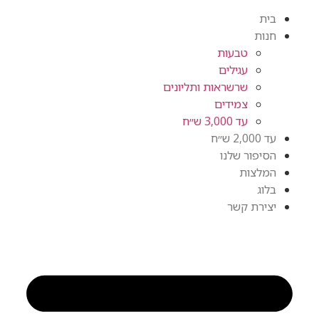
ית
ות
טבעות
עגילים
שרשראות ותליונים
צמידים
עד 3,000 ש״ח
2,0 ש״ח
יפור שלנו
מלצות
וג
ירת קשר