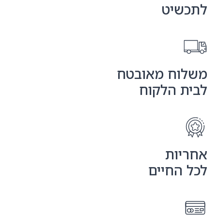
יט
ח מאובטח
 הלקוח
ות
החיים