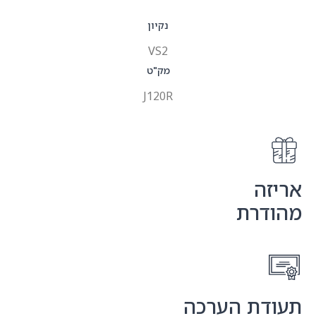
נקיון
VS2
מק"ט
J120R
ה
רת
ת הערכה