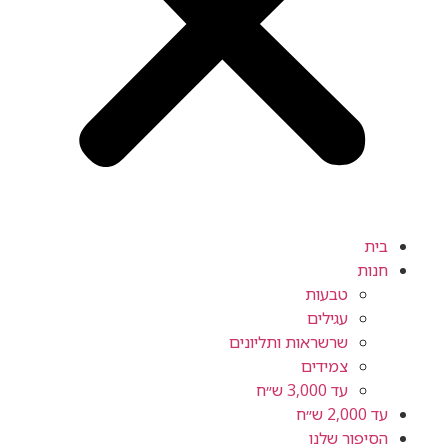
ית
ות
טבעות
עגילים
שרשראות ותליונים
צמידים
עד 3,000 ש״ח
2,0 ש״ח
יפור שלנו