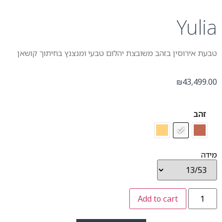
Y
וסין בזהב משובצת יהלום טבעי ומנצנץ בחיתוך קושאן
4
₪
Add to cart