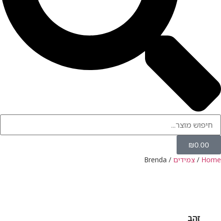
דים
/ Brenda