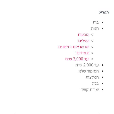
ית
ות
טבעות
עגילים
שרשראות ותליונים
צמידים
עד 3,000 ש״ח
2,0 ש״ח
יפור שלנו
מלצות
וג
ירת קשר