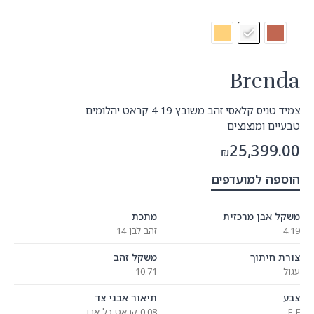
Bre
יס קלאסי זהב משובץ
4.19
קראט יהלומים
ומנצנצים
25,3
₪
למועדפים
ן מרכזית
מתכת
זהב לבן 14
תוך
משקל זהב
10.71
תיאור אבני צד
0.08 קראט כל אבן