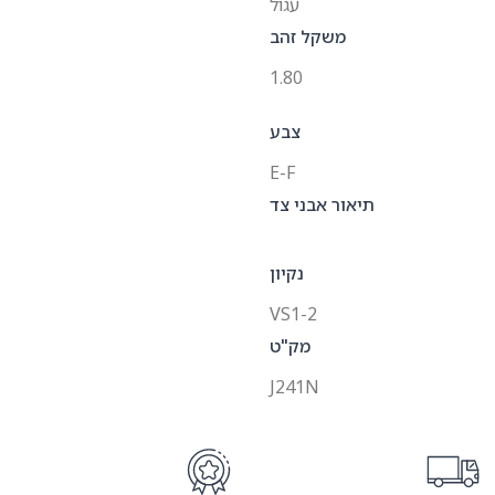
עגול
משקל זהב
1.80
צבע
E-F
תיאור אבני צד
נקיון
VS1-2
מק"ט
J241N