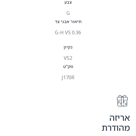
צבע
G
תיאור אבני צד
0.36 G-H VS
נקיון
VS2
מק"ט
J170R
אריזה
מהודרת