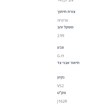
זהב לבן 14
צורת חיתוך
מרקיזה
משקל זהב
2.99
צבע
G-H
תיאור אבני צד
נקיון
VS2
מק"ט
J162R